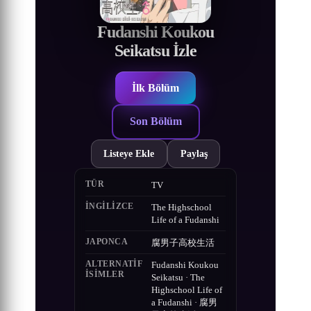
Fudanshi Koukou
Seikatsu İzle
İlk Bölüm
Son Bölüm
Listeye Ekle
Paylaş
TÜR
TV
İNGILIZCE
The Highschool
Life of a Fudanshi
JAPONCA
腐男子高校生活
ALTERNATIF
Fudanshi Koukou
ISIMLER
Seikatsu · The
Highschool Life of
a Fudanshi · 腐男