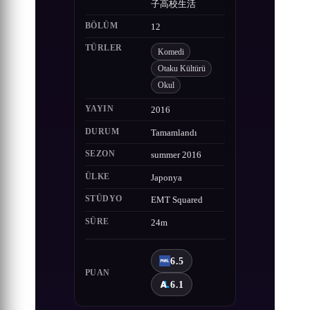
子高校生活
BÖLÜM
12
TÜRLER
Komedi
Otaku Kültürü
Okul
YAYIN
2016
DURUM
Tamamlandı
SEZON
summer 2016
ÜLKE
Japonya
STÜDYO
EMT Squared
SÜRE
24m
6.5
PUAN
6.1