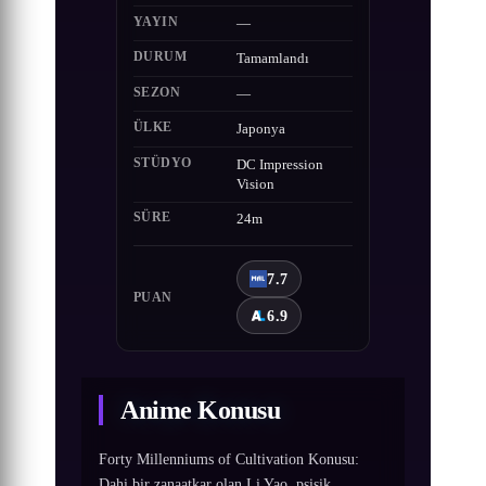
YAYIN
—
DURUM
Tamamlandı
SEZON
—
ÜLKE
Japonya
STÜDYO
DC Impression
Vision
SÜRE
24m
7.7
PUAN
6.9
Anime Konusu
Forty Millenniums of Cultivation Konusu:
Dahi bir zanaatkar olan Li Yao, psişik