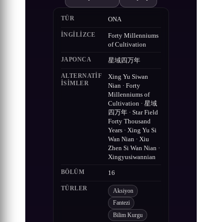
TÜR
ONA
İNGILIZCE
Forty Millenniums
of Cultivation
JAPONCA
星域四万年
ALTERNATIF
Xing Yu Siwan
ISIMLER
Nian · Forty
Millenniums of
Cultivation · 星域
四万年 · Star Field
Forty Thousand
Years · Xing Yu Si
Wan Nian · Xiu
Zhen Si Wan Nian ·
Xingyusiwannian
BÖLÜM
16
TÜRLER
Aksiyon
Fantezi
Bilim Kurgu