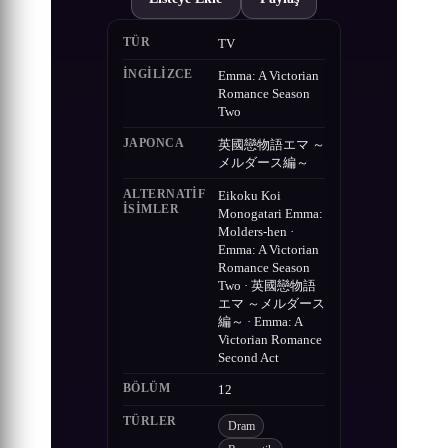
TÜR
TV
İNGILIZCE
Emma: A Victorian
Romance Season
Two
JAPONCA
英國戀物語エマ ～
メルダース編～
ALTERNATIF
Eikoku Koi
ISIMLER
Monogatari Emma:
Molders-hen ·
Emma: A Victorian
Romance Season
Two · 英國戀物語
エマ ～メルダース
編～ · Emma: A
Victorian Romance
Second Act
BÖLÜM
12
TÜRLER
Dram