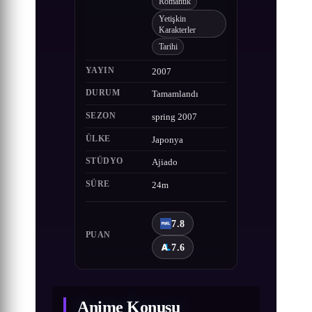
Romantik
Yetişkin
Karakterler
Tarihi
YAYIN
2007
DURUM
Tamamlandı
SEZON
spring 2007
ÜLKE
Japonya
STÜDYO
Ajiado
SÜRE
24m
7.8
PUAN
7.6
Anime Konusu