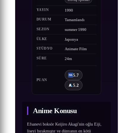
YAYIN
1990
DURUM
Tamamlandı
SEZON
summer 1990
ÜLKE
Japonya
STÜDYO
Animate Film
SÜRE
24m
5.7
PUAN
5.2
Anime Konusu
Efsanevi boksör Keijiro Akagi'nin oğlu Eiji,
liseyi bırakmıştır ve dünyanın en kötü