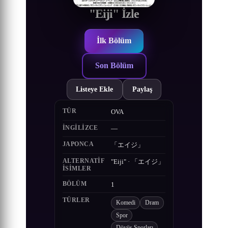
"Eiji" İzle
İlk Bölüm
Son Bölüm
Listeye Ekle
Paylaş
TÜR
OVA
İNGILIZCE
—
JAPONCA
「エイジ」
ALTERNATIF
"Eiji" · 「エイジ」
ISIMLER
BÖLÜM
1
TÜRLER
Komedi
Dram
Spor
Dövüş Sporları