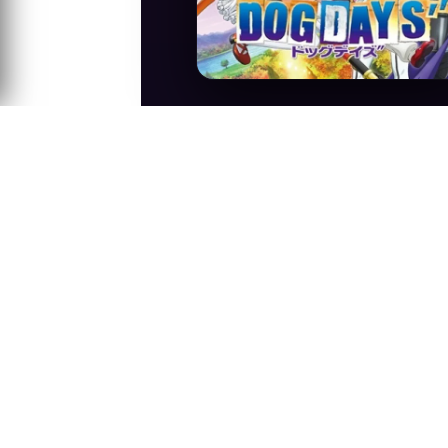
Anime Konusu
Dog Days anime serinin 3. sezonudur.
Sıra:
A-Z
Z-A