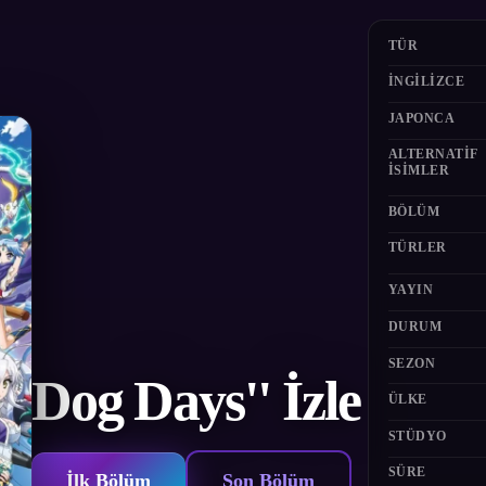
TÜR
İNGILIZCE
JAPONCA
ALTERNATIF
ISIMLER
BÖLÜM
TÜRLER
YAYIN
DURUM
SEZON
Dog Days'' İzle
ÜLKE
STÜDYO
SÜRE
İlk Bölüm
Son Bölüm