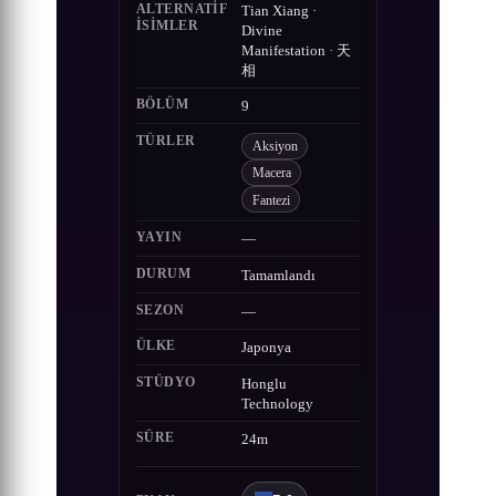
ALTERNATIF
Tian Xiang ·
ISIMLER
Divine
Manifestation · 天
相
BÖLÜM
9
TÜRLER
Aksiyon
Macera
Fantezi
YAYIN
—
DURUM
Tamamlandı
SEZON
—
ÜLKE
Japonya
STÜDYO
Honglu
Technology
SÜRE
24m