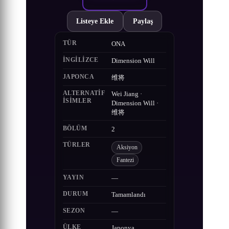
Listeye Ekle
Paylaş
TÜR
ONA
İNGILIZCE
Dimension Will
JAPONCA
维将
ALTERNATIF
Wei Jiang ·
ISIMLER
Dimension Will ·
维将
BÖLÜM
2
TÜRLER
Aksiyon
Fantezi
YAYIN
—
DURUM
Tamamlandı
SEZON
—
ÜLKE
Japonya