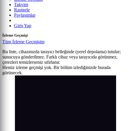
Takvim
Rastgele
Paylaşımlar
Giriş Yap
İzleme Geçmişi
Tüm İzleme Geçmişim
Bu liste, cihazınızda tarayıcı belleğinde (yerel depolama) tutulur;
sunucuya gönderilmez. Farklı cihaz veya tarayıcıda görünmez,
çerezleri temizlerseniz sıfırlanır.
Henüz izleme geçmişi yok. Bir bölüm izlediğinizde burada
görünecek.