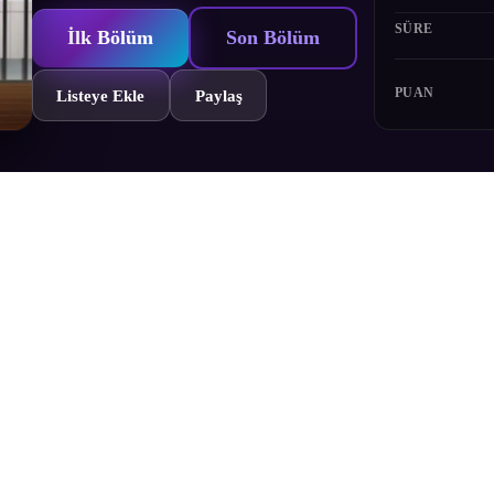
SÜRE
İlk Bölüm
Son Bölüm
PUAN
Listeye Ekle
Paylaş
" olarak adlandırılan Ajin'lerin toplumda yavaş yavaş kabul görmeye b
öğretmeni Tetsuo Takahashi, bir yandan onları daha iyi anlamayı umarke
Bölümler
Yorumlar
Fragman
Karakterler