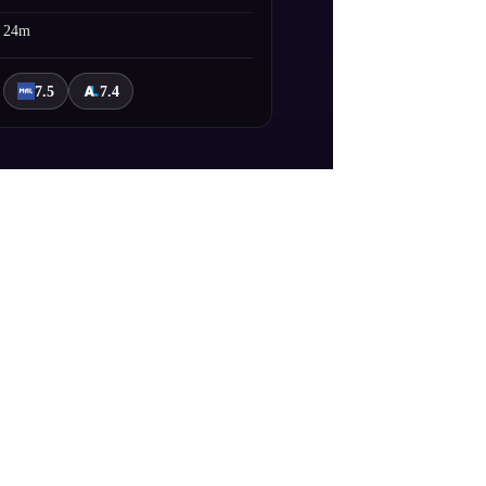
24m
7.5
7.4
aşladığı bir çağda geçiyor. Kendisini
n, diğer yandan da dikkatlerini