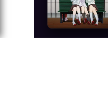
Anime Konusu
Hikayemiz, halk arasında daha çok "Demi
üç demiye ders verirken bulan biyoloji 
çekmeye çalışacaktır.