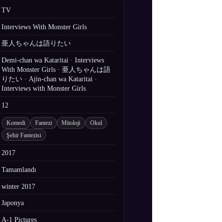
TV
Interviews With Monster Girls
亜人ちゃんは語りたい
Demi-chan wa Kataritai · Interviews
With Monster Girls · 亜人ちゃんは語
りたい · Ajin-chan wa Kataritai ·
Interviews with Monster Girls
12
Komedi
Fantezi
Mitoloji
Okul
Şehir Fantezisi
2017
Tamamlandı
winter 2017
Japonya
A-1 Pictures