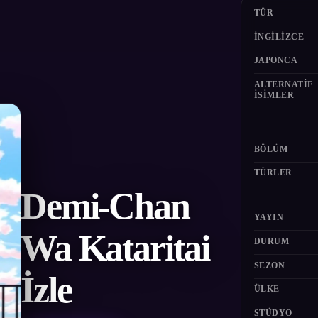
TÜR
İNGILIZCE
JAPONCA
ALTERNATIF
ISIMLER
BÖLÜM
TÜRLER
Demi-Chan
YAYIN
Wa Kataritai
DURUM
SEZON
İzle
ÜLKE
STÜDYO