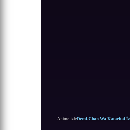
Anime izle
Demi-Chan Wa Kataritai İz