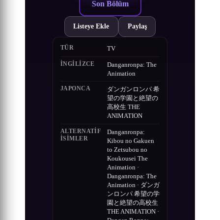
Son Bölüm
Listeye Ekle
Paylaş
TÜR
TV
İNGILIZCE
Danganronpa: The
Animation
JAPONCA
ダンガンロンパ 希
望の学園と絶望の
高校生 THE
ANIMATION
ALTERNATIF
Danganronpa:
ISIMLER
Kibou no Gakuen
to Zetsubou no
Koukousei The
Animation ·
Danganronpa: The
Animation · ダンガ
ンロンパ 希望の学
園と絶望の高校生
THE ANIMATION ·