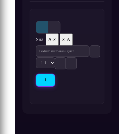
Sıra:
A-Z
Z-A
1
Crayon Shin-chan: Action Kamen vs. Haigure Ma