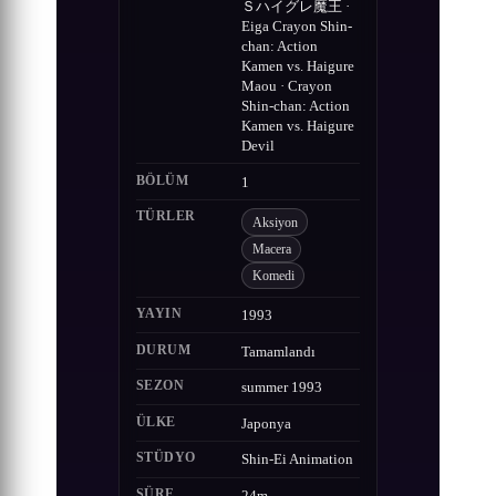
Ｓハイグレ魔王 ·
Eiga Crayon Shin-
chan: Action
Kamen vs. Haigure
Maou · Crayon
Shin-chan: Action
Kamen vs. Haigure
Devil
BÖLÜM
1
TÜRLER
Aksiyon
Macera
Komedi
YAYIN
1993
DURUM
Tamamlandı
SEZON
summer 1993
ÜLKE
Japonya
STÜDYO
Shin-Ei Animation
SÜRE