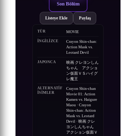
Son Bölüm
Listeye Ekle
Paylaş
TÜR
MOVIE
İNGILIZCE
Crayon Shin-chan:
Action Mask vs.
Leotard Devil
JAPONCA
映画 クレヨンしん
ちゃん アクショ
ン仮面ＶＳハイグ
レ魔王
ALTERNATIF
Crayon Shin-chan
ISIMLER
Movie 01: Action
Kamen vs. Haigure
Maou · Crayon
Shin-chan: Action
Mask vs. Leotard
Devil · 映画 クレ
ヨンしんちゃん
アクション仮面Ｖ