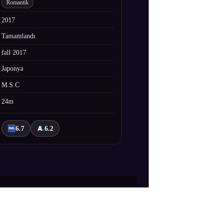
Romantik
2017
Tamamlandı
fall 2017
Japonya
M.S.C
24m
6.7
6.2
ak korkulan evini hatırlayabiliyor çünkü