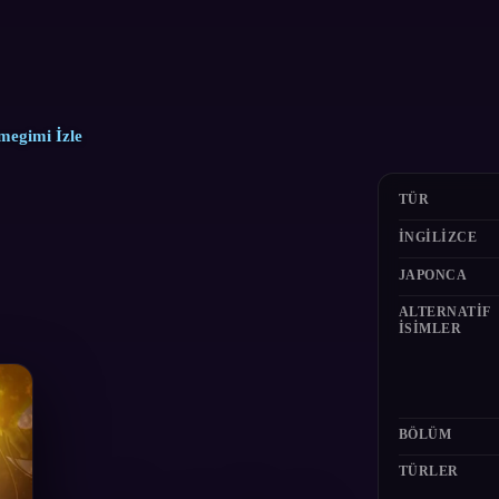
megimi İzle
TÜR
İNGILIZCE
JAPONCA
ALTERNATIF
ISIMLER
BÖLÜM
TÜRLER