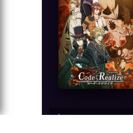
Anime Konusu
Cardia Beckford'un puslu anılarında, bab