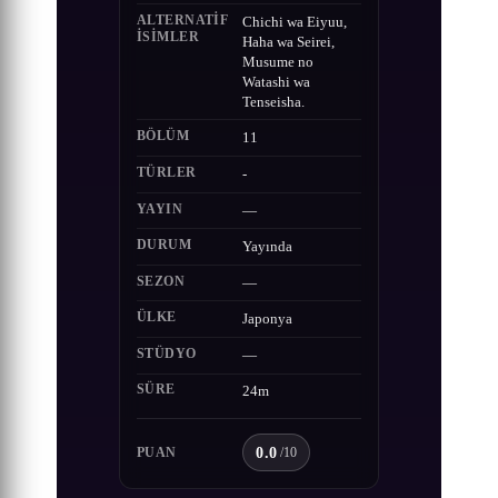
ALTERNATIF
Chichi wa Eiyuu,
ISIMLER
Haha wa Seirei,
Musume no
Watashi wa
Tenseisha.
BÖLÜM
11
TÜRLER
-
YAYIN
—
DURUM
Yayında
SEZON
—
ÜLKE
Japonya
STÜDYO
—
SÜRE
24m
0.0
PUAN
/10