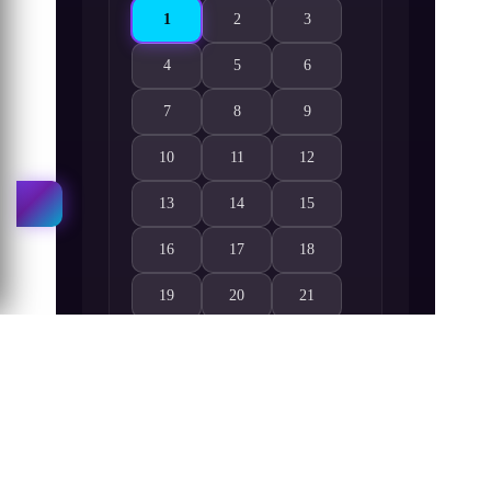
1
2
3
Chi.: Chikyuu no Undou ni Tsuite 1. Bölüm izle
Chi.: Chikyuu no Undou ni Tsuite 2. Böl
Chi.: Chikyuu no Undou ni Ts
4
5
6
Chi.: Chikyuu no Undou ni Tsuite 4. Bölüm izle
Chi.: Chikyuu no Undou ni Tsuite 5. Böl
Chi.: Chikyuu no Undou ni Ts
7
8
9
Chi.: Chikyuu no Undou ni Tsuite 7. Bölüm izle
Chi.: Chikyuu no Undou ni Tsuite 8. Böl
Chi.: Chikyuu no Undou ni Ts
10
11
12
Chi.: Chikyuu no Undou ni Tsuite 10. Bölüm izle
Chi.: Chikyuu no Undou ni Tsuite 11. Bö
Chi.: Chikyuu no Undou ni Ts
13
14
15
Chi.: Chikyuu no Undou ni Tsuite 13. Bölüm izle
Chi.: Chikyuu no Undou ni Tsuite 14. Bö
Chi.: Chikyuu no Undou ni Ts
16
17
18
Chi.: Chikyuu no Undou ni Tsuite 16. Bölüm izle
Chi.: Chikyuu no Undou ni Tsuite 17. Bö
Chi.: Chikyuu no Undou ni Ts
19
20
21
Chi.: Chikyuu no Undou ni Tsuite 19. Bölüm izle
Chi.: Chikyuu no Undou ni Tsuite 20. Bö
Chi.: Chikyuu no Undou ni Ts
22
23
24
Chi.: Chikyuu no Undou ni Tsuite 22. Bölüm izle
Chi.: Chikyuu no Undou ni Tsuite 23. Bö
Chi.: Chikyuu no Undou ni Ts
25
Chi.: Chikyuu no Undou ni Tsuite 25. Bölüm izle