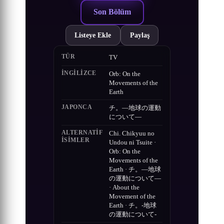
Son Bölüm
Listeye Ekle
Paylaş
TÜR
TV
İNGILIZCE
Orb: On the
Movements of the
Earth
JAPONCA
チ。―地球の運動
について―
ALTERNATIF
Chi. Chikyuu no
ISIMLER
Undou ni Tsuite ·
Orb: On the
Movements of the
Earth · チ。―地球
の運動について―
· About the
Movement of the
Earth · チ。-地球
の運動について-