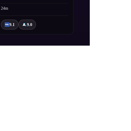
24m
9.1
9.0
t of Special Division 4’s devil hunters.
rl who works in a café. (Source: