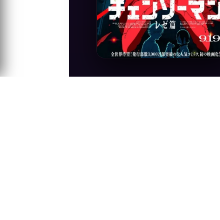
Anime Konusu
Theatrical follow-up to Chainsaw Man. D
After a date with Makima, the woman of 
MAPPA CHANNEL)