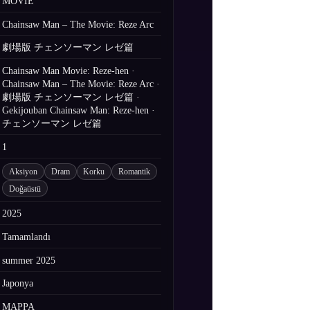
MOVIE
Chainsaw Man – The Movie: Reze Arc
劇場版 チェンソーマン レゼ篇
Chainsaw Man Movie: Reze-hen ·
Chainsaw Man – The Movie: Reze Arc ·
劇場版 チェンソーマン レゼ篇 ·
Gekijouban Chainsaw Man: Reze-hen ·
チェンソーマン レゼ篇
1
Aksiyon
Dram
Korku
Romantik
Doğaüstü
2025
Tamamlandı
summer 2025
Japonya
MAPPA