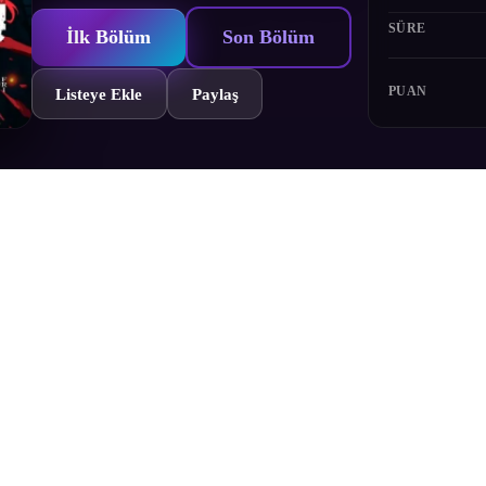
SÜRE
İlk Bölüm
Son Bölüm
PUAN
Listeye Ekle
Paylaş
enji became “Chainsaw Man”, a boy with a devil’s heart, and is now par
his dreams, Denji takes shelter from the rain. There he meets Reze, a gi
Bölümler
Yorumlar
Fragman
Karakterler