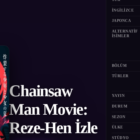
İNGILIZCE
JAPONCA
ALTERNATIF
ISIMLER
BÖLÜM
TÜRLER
Chainsaw
YAYIN
Man Movie:
DURUM
SEZON
Reze-Hen İzle
ÜLKE
STÜDYO