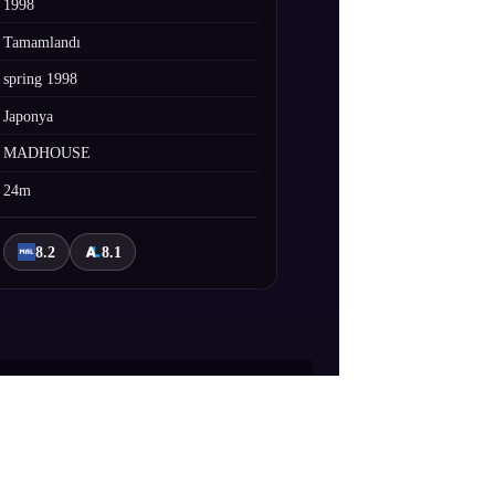
1998
Tamamlandı
spring 1998
Japonya
MADHOUSE
24m
8.2
8.1
rtlar şehrin çeşitli yerlerine dağılır.
 Clow Card'larını toplamak zorundadır.