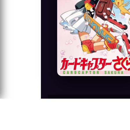
Anime Konusu
Sakura Kinomoto birgün tesadüf eseri sihi
Sakura, kartların koruyucusu Keroberos 