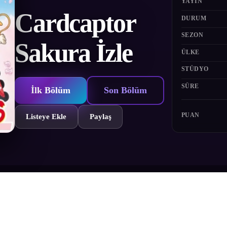
YAYIN
Cardcaptor
DURUM
SEZON
Sakura İzle
ÜLKE
STÜDYO
SÜRE
İlk Bölüm
Son Bölüm
PUAN
Listeye Ekle
Paylaş
rli güçlere sahip Clow Card'larının bulunduğu kitabı bulur. O anda tüm ka
ve arkadaşı Tomoyo ile birlikte, şehri kötü güçlerden korumak için tüm