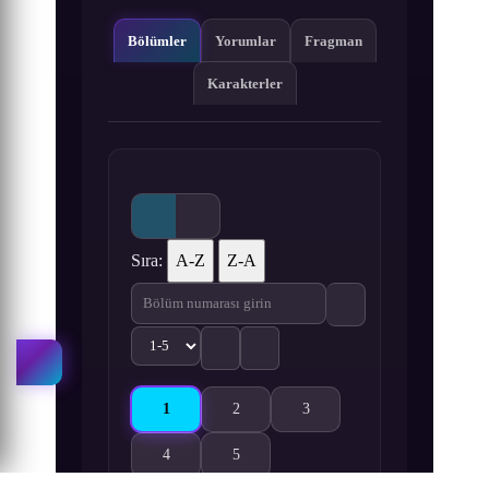
Bölümler
Yorumlar
Fragman
Karakterler
Sıra:
A-Z
Z-A
1
2
3
Busou Chuugakusei: Basket Army 1. Bölüm izle
Busou Chuugakusei: Basket Army 2. Böl
Busou Chuugakusei: Basket A
4
5
Busou Chuugakusei: Basket Army 4. Bölüm izle
Busou Chuugakusei: Basket Army 5. Böl