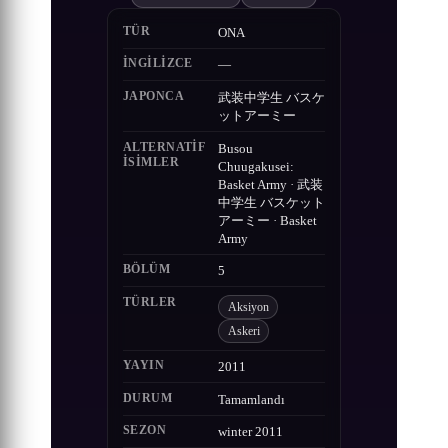
TÜR
ONA
İNGILIZCE
—
JAPONCA
武装中学生 バスケ
ットアーミー
ALTERNATIF
Busou
ISIMLER
Chuugakusei:
Basket Army · 武装
中学生 バスケット
アーミー · Basket
Army
BÖLÜM
5
TÜRLER
Aksiyon
Askeri
YAYIN
2011
DURUM
Tamamlandı
SEZON
winter 2011