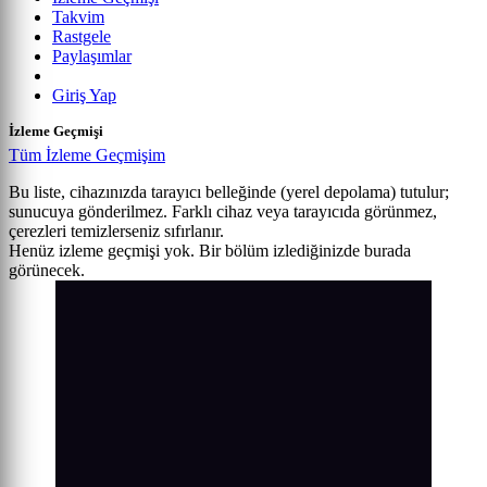
Takvim
Rastgele
Paylaşımlar
Giriş Yap
İzleme Geçmişi
Tüm İzleme Geçmişim
Bu liste, cihazınızda tarayıcı belleğinde (yerel depolama) tutulur;
sunucuya gönderilmez. Farklı cihaz veya tarayıcıda görünmez,
çerezleri temizlerseniz sıfırlanır.
Henüz izleme geçmişi yok. Bir bölüm izlediğinizde burada
görünecek.