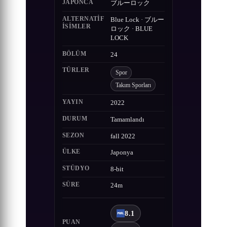
JAPONCA
ブルーロック
ALTERNATIF
Blue Lock · ブルー
ISIMLER
ロック · BLUE
LOCK
BÖLÜM
24
TÜRLER
Spor
Takım Sporları
YAYIN
2022
DURUM
Tamamlandı
SEZON
fall 2022
ÜLKE
Japonya
STÜDYO
8-bit
SÜRE
24m
8.1
PUAN