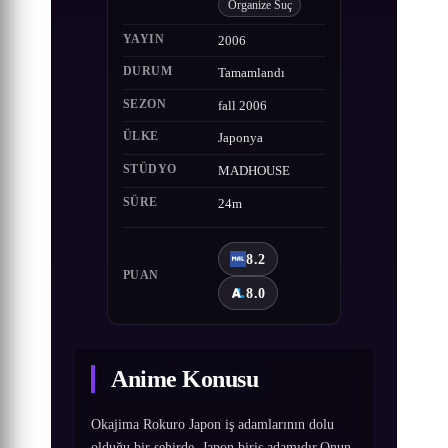
Organize Suç
YAYIN
2006
DURUM
Tamamlandı
SEZON
fall 2006
ÜLKE
Japonya
STÜDYO
MADHOUSE
SÜRE
24m
8.2
PUAN
8.0
Anime Konusu
Okajima Rokuro Japon iş adamlarının dolu
olduğu bir şehirde, Japon biriş adamıdır.Onun