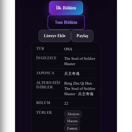
İlk Bölüm
Son Bölüm
Listeye Ekle
Paylaş
TÜR
ONA
İNGILIZCE
The Soul of Soldier
Master
JAPONCA
兵主奇魂
ALTERNATIF
Bing Zhu Qi Hun ·
ISIMLER
The Soul of Soldier
Master · 兵主奇魂
BÖLÜM
22
TÜRLER
Aksiyon
Macera
Fantezi