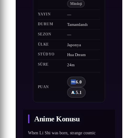
Mitoloji
YAYIN
—
DURUM
Tamamlandı
SEZON
—
ÜLKE
Japonya
STÜDYO
Hua Dream
SÜRE
24m
6.0
PUAN
5.1
Anime Konusu
When Li Shi was born, strange cosmic