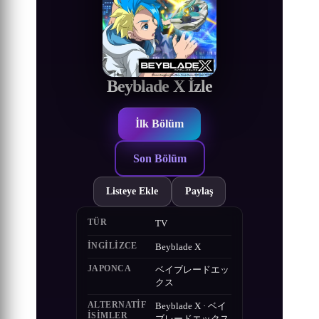
Beyblade X İzle
İlk Bölüm
Son Bölüm
Listeye Ekle
Paylaş
TÜR
TV
İNGILIZCE
Beyblade X
JAPONCA
ベイブレードエッ
クス
ALTERNATIF
Beyblade X · ベイ
ISIMLER
ブレードエックス