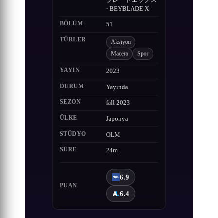
· BEYBLADE X
BÖLÜM
51
TÜRLER
Aksiyon
Macera
Spor
YAYIN
2023
DURUM
Yayında
SEZON
fall 2023
ÜLKE
Japonya
STÜDYO
OLM
SÜRE
24m
6.9
PUAN
6.4