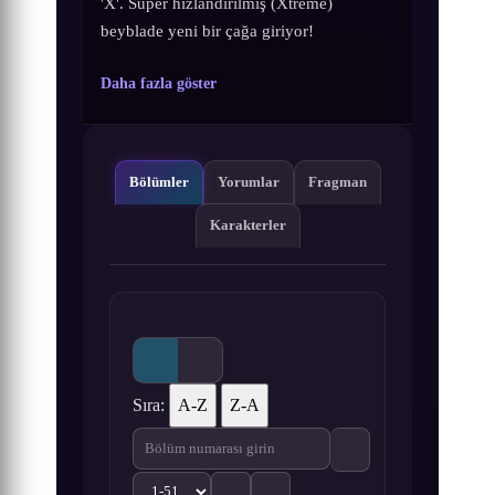
'X'. Süper hızlandırılmış (Xtreme)
beyblade yeni bir çağa giriyor!
Daha fazla göster
Bölümler
Yorumlar
Fragman
Karakterler
Sıra:
A-Z
Z-A