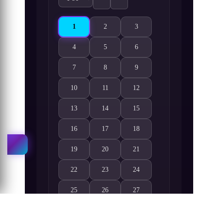
1
2
3
Beyblade X 1. Bölüm izle
Beyblade X 2. Bölüm izle
Beyblade X 3. Bölüm izle
4
5
6
Beyblade X 4. Bölüm izle
Beyblade X 5. Bölüm izle
Beyblade X 6. Bölüm izle
7
8
9
Beyblade X 7. Bölüm izle
Beyblade X 8. Bölüm izle
Beyblade X 9. Bölüm izle
10
11
12
Beyblade X 10. Bölüm izle
Beyblade X 11. Bölüm izle
Beyblade X 12. Bölüm izle
13
14
15
Beyblade X 13. Bölüm izle
Beyblade X 14. Bölüm izle
Beyblade X 15. Bölüm izle
16
17
18
Beyblade X 16. Bölüm izle
Beyblade X 17. Bölüm izle
Beyblade X 18. Bölüm izle
19
20
21
Beyblade X 19. Bölüm izle
Beyblade X 20. Bölüm izle
Beyblade X 21. Bölüm izle
22
23
24
Beyblade X 22. Bölüm izle
Beyblade X 23. Bölüm izle
Beyblade X 24. Bölüm izle
25
26
27
Beyblade X 25. Bölüm izle
Beyblade X 26. Bölüm izle
Beyblade X 27. Bölüm izle
28
29
30
Beyblade X 28. Bölüm izle
Beyblade X 29. Bölüm izle
Beyblade X 30. Bölüm izle