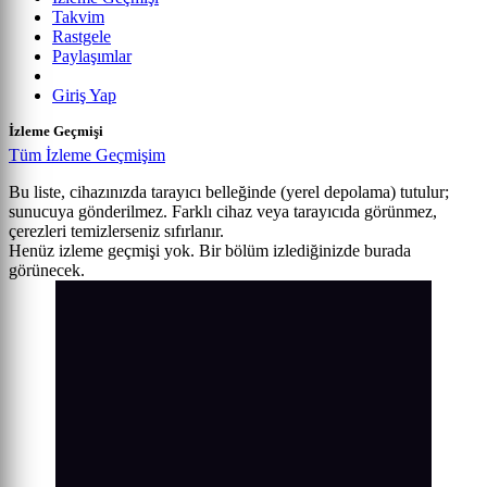
Takvim
Rastgele
Paylaşımlar
Giriş Yap
İzleme Geçmişi
Tüm İzleme Geçmişim
Bu liste, cihazınızda tarayıcı belleğinde (yerel depolama) tutulur;
sunucuya gönderilmez. Farklı cihaz veya tarayıcıda görünmez,
çerezleri temizlerseniz sıfırlanır.
Henüz izleme geçmişi yok. Bir bölüm izlediğinizde burada
görünecek.