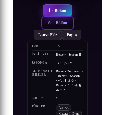
İlk Bölüm
Son Bölüm
Listeye Ekle
Paylaş
TÜR
TV
İNGILIZCE
Berserk: Season II
JAPONCA
ベルセルク
ALTERNATIF
Berserk 2nd Season
ISIMLER
· Berserk: Season II
· ベルセルク ·
Berserk 2 · ベルセ
ルク 2
BÖLÜM
12
TÜRLER
Aksiyon
Macera
Dram