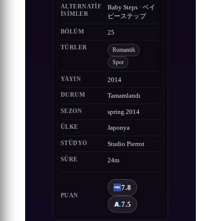
ALTERNATIF
Baby Steps · ベイ
ISIMLER
ビーステップ
BÖLÜM
25
TÜRLER
Romantik
Spor
YAYIN
2014
DURUM
Tamamlandı
SEZON
spring 2014
ÜLKE
Japonya
STÜDYO
Studio Pierrot
SÜRE
24m
7.8
PUAN
7.5