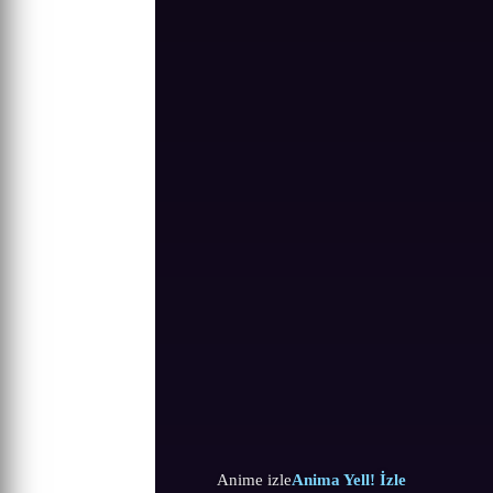
Anime izle
Anima Yell! İzle