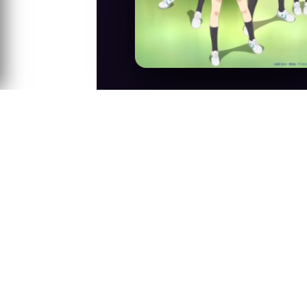
Anime Konusu
Hatogaya Kohane ortaokulun sonunda am
çalışan bu kızlar sizi neşelendirecek!