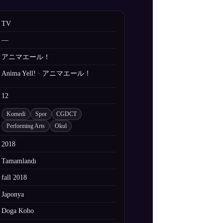
TV
—
アニマエール！
Anima Yell! · アニマエール！
12
Komedi
Spor
CGDCT
Performing Arts
Okul
2018
Tamamlandı
fall 2018
Japonya
Doga Kobo