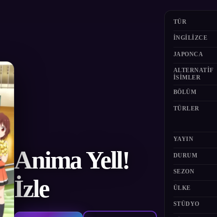
TÜR
İNGILIZCE
JAPONCA
ALTERNATIF
ISIMLER
BÖLÜM
TÜRLER
YAYIN
Anima Yell!
DURUM
SEZON
İzle
ÜLKE
STÜDYO