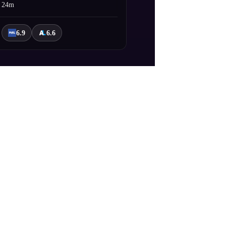
24m
6.9
6.6
k yapmaya başlar. Güler yüzlü ve çok