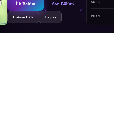
SÜRE
İlk Bölüm
Son Bölüm
PUAN
Listeye Ekle
Paylaş
igoluğa aşık olur. Arima Hizume ve Saruwatari Uki ile lisede amigolu
Bölümler
Yorumlar
Fragman
Karakterler