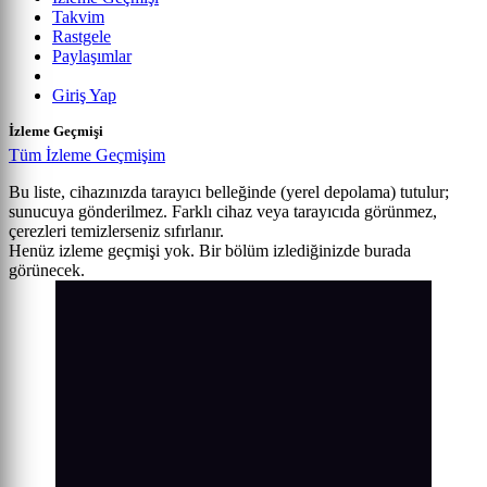
Takvim
Rastgele
Paylaşımlar
Giriş Yap
İzleme Geçmişi
Tüm İzleme Geçmişim
Bu liste, cihazınızda tarayıcı belleğinde (yerel depolama) tutulur;
sunucuya gönderilmez. Farklı cihaz veya tarayıcıda görünmez,
çerezleri temizlerseniz sıfırlanır.
Henüz izleme geçmişi yok. Bir bölüm izlediğinizde burada
görünecek.