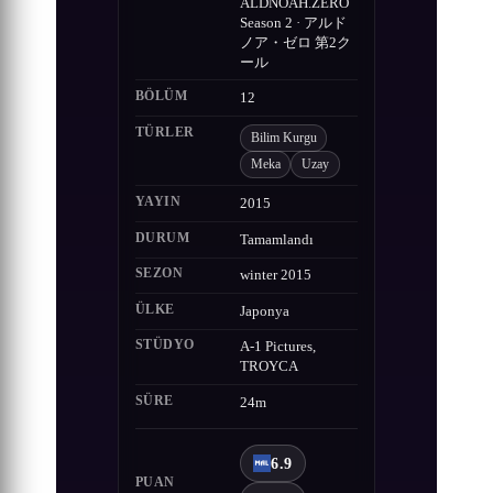
ALDNOAH.ZERO
Season 2 · アルド
ノア・ゼロ 第2ク
ール
BÖLÜM
12
TÜRLER
Bilim Kurgu
Meka
Uzay
YAYIN
2015
DURUM
Tamamlandı
SEZON
winter 2015
ÜLKE
Japonya
STÜDYO
A-1 Pictures,
TROYCA
SÜRE
24m
6.9
PUAN