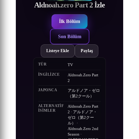
Aldnoah.zero Part 2 İzle
İlk Bölüm
Son Bölüm
Listeye Ekle
Paylaş
TÜR
TV
İNGILIZCE
Aldnoah.Zero Part
2
JAPONCA
アルドノア・ゼロ
（第2クール）
ALTERNATIF
Aldnoah.Zero Part
ISIMLER
2 · アルドノア・
ゼロ（第2クー
ル） ·
Aldnoah.Zero 2nd
Season ·