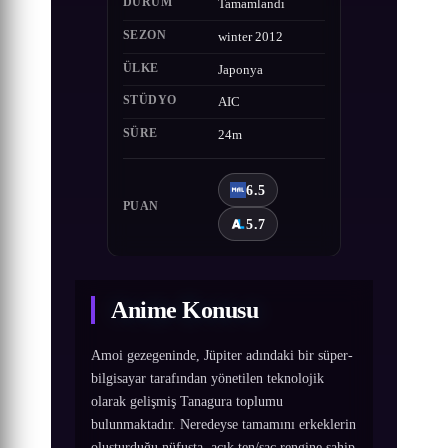
DURUM
Tamamlandı
SEZON
winter 2012
ÜLKE
Japonya
STÜDYO
AIC
SÜRE
24m
6.5
PUAN
5.7
Anime Konusu
Amoi gezegeninde, Jüpiter adındaki bir süper-
bilgisayar tarafından yönetilen teknolojik
olarak gelişmiş Tanagura toplumu
bulunmaktadır. Neredeyse tamamını erkeklerin
oluşturduğu nüfusta, açık ten/saç rengine sahip