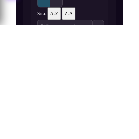
Sıra:
A-Z
Z-A
1
2
3
Ai no Kusabi (2012) 1. Bölüm izle
Ai no Kusabi (2012) 2. Bölüm izle
Ai no Kusabi (2012) 3. Bölüm
4
Ai no Kusabi (2012) 4. Bölüm izle
Benzer Seriler