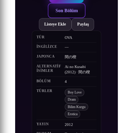
Son Bölüm
Listeye Ekle
Paylaş
TÜR
OVA
İNGILIZCE
—
JAPONCA
間の楔
ALTERNATIF
Ai no Kusabi
ISIMLER
(2012) · 間の楔
BÖLÜM
4
TÜRLER
Boy Love
Dram
Bilim Kurgu
Erotica
YAYIN
2012