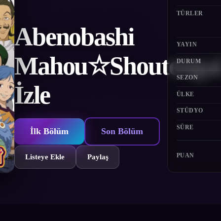
TÜRLER
Abenobashi
YAYIN
Mahou☆Shoutenga
DURUM
SEZON
İzle
ÜLKE
STÜDYO
SÜRE
İlk Bölüm
Son Bölüm
PUAN
Listeye Ekle
Paylaş