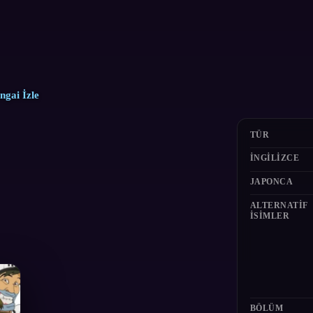
gai İzle
TÜR
İNGILIZCE
JAPONCA
ALTERNATIF
ISIMLER
BÖLÜM