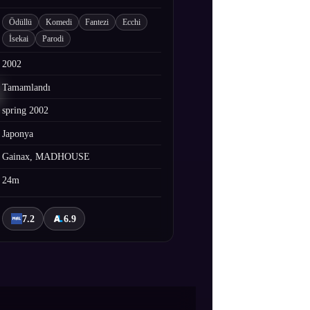
Ödüllü
Komedi
Fantezi
Ecchi
İsekai
Parodi
2002
i
Tamamlandı
spring 2002
Japonya
Gainax, MADHOUSE
24m
7.2
6.9