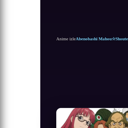
Anime izle
Abenobashi Mahou☆Shouten